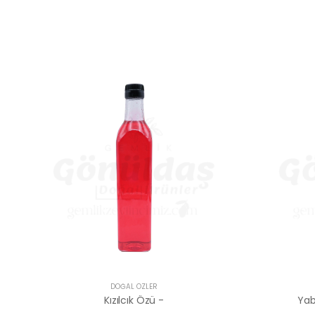
DOĞAL ÖZLER
Kızılcık Özü -
Yab