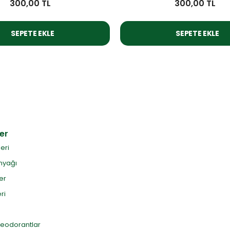
300,00 TL
300,00 TL
SEPETE EKLE
SEPETE EKLE
er
leri
nyağı
er
ri
Deodorantlar