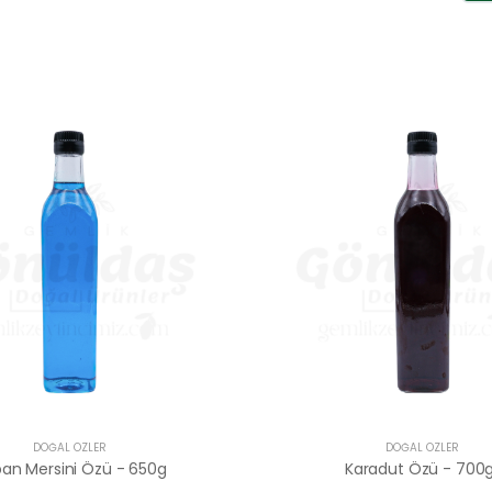
DOĞAL ÖZLER
DOĞAL ÖZLER
an Mersini Özü - 650g
Karadut Özü - 700g