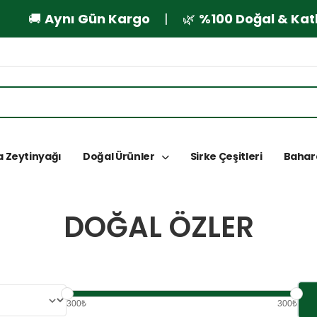
🚚
Aynı Gün Kargo
| 🌿
%100 Doğal & Katkıs
 Zeytinyağı
Doğal Ürünler
Sirke Çeşitleri
Bahar
DOĞAL ÖZLER
300₺
300₺